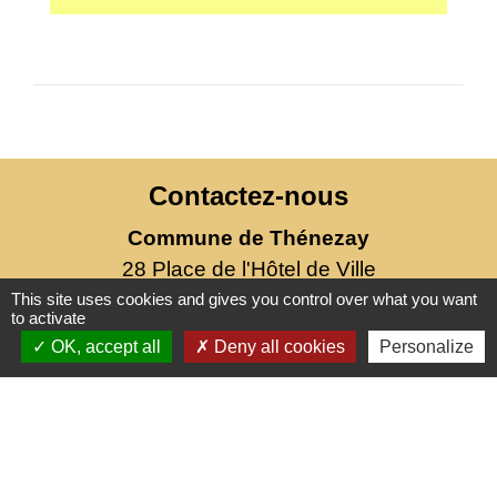
Contactez-nous
Commune de Thénezay
28 Place de l'Hôtel de Ville
79390 Thénezay - FRANCE
This site uses cookies and gives you control over what you want
to activate
+33 5 49 63 00 20
OK, accept all
Deny all cookies
Personalize
Mentions légales
-
Politique de confidentialité
-
Accessibilité
-
Plan du site
-