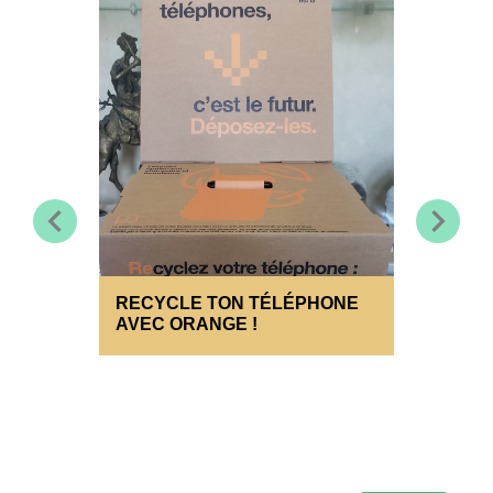
chevron_left
chevron_right
RECYCLE TON TÉLÉPHONE
RECHE
AVEC ORANGE !