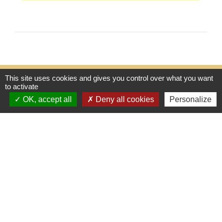
This site uses cookies and gives you control over what you want
Contactez-nous
to activate
OK, accept all
Deny all cookies
Personalize
Commune de Thénezay
28 Place de l'Hôtel de Ville
79390 Thénezay - FRANCE
+33 5 49 63 00 20
Mentions légales
-
Politique de confidentialité
-
Accessibilité
-
Plan du site
-