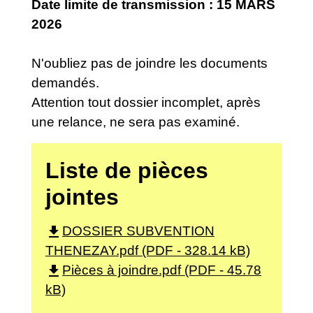
Date limite de transmission : 15 MARS
2026
N'oubliez pas de joindre les documents
demandés.
Attention tout dossier incomplet, après
une relance, ne sera pas examiné.
Liste de pièces
jointes
file_download
DOSSIER SUBVENTION
THENEZAY.pdf (PDF - 328.14 kB)
file_download
Pièces à joindre.pdf (PDF - 45.78
kB)