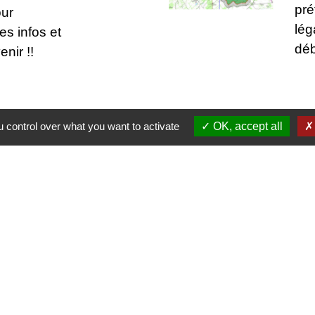
pré
our
lég
es infos et
déb
nir !!
 control over what you want to activate
OK, accept all
Contactez-nous
Commune de Thénezay
28 Place de l'Hôtel de Ville
79390 Thénezay - FRANCE
+33 5 49 63 00 20
tique de confidentialité
-
Accessibilité
-
Plan du site