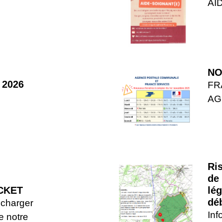
AI
NO
 2026
FR
AG
Ri
de 
CKET
lé
dé
 charger
Inf
re notre