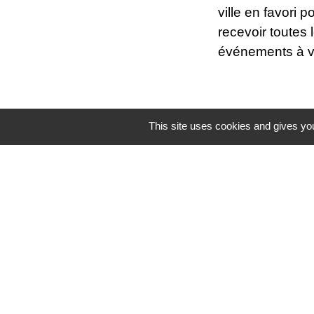
ville en favori p
recevoir toutes l
événements à ve
This site uses cookies and gives you
Mentions légales
-
Poli