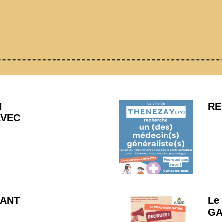
N
RE
AVEC
RANT
Le
GA