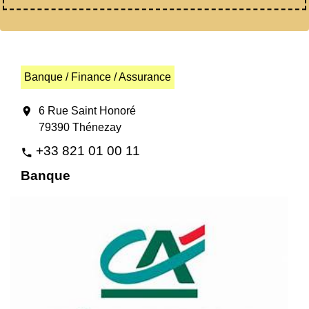
Banque / Finance / Assurance
location_on
6 Rue Saint Honoré
79390 Thénezay
+33 821 01 00 11
phone
Banque