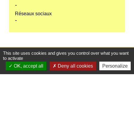
-
Réseaux sociaux
-
This site uses cookies and gives you control over what you want
Contactez-nous
to activate
OK, accept all
Deny all cookies
Personalize
Commune de Thénezay
28 Place de l'Hôtel de Ville
79390 Thénezay - FRANCE
+33 5 49 63 00 20
Mentions légales
-
Politique de confidentialité
-
Accessibilité
-
Plan du site
-