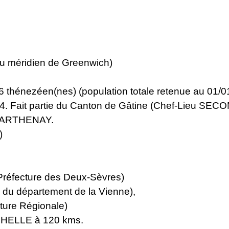
du méridien de Greenwich)
nezéen(nes) (population totale retenue au 01/01/2
. Fait partie du Canton de Gâtine (Chef-Lieu SE
e PARTHENAY.
)
Préfecture des Deux-Sèvres)
 du département de la Vienne),
ure Régionale)
CHELLE à 120 kms.