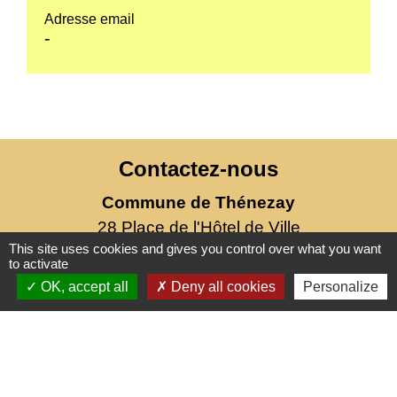
Adresse email
-
Contactez-nous
Commune de Thénezay
28 Place de l'Hôtel de Ville
This site uses cookies and gives you control over what you want
79390 Thénezay - FRANCE
to activate
+33 5 49 63 00 20
OK, accept all
Deny all cookies
Personalize
Mentions légales
-
Politique de confidentialité
-
Accessibilité
-
Plan du site
-