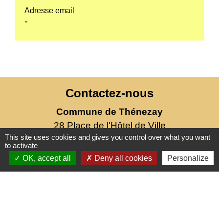
Adresse email
-
Contactez-nous
Commune de Thénezay
28 Place de l'Hôtel de Ville
This site uses cookies and gives you control over what you want
79390 Thénezay - FRANCE
to activate
+33 5 49 63 00 20
OK, accept all
Deny all cookies
Personalize
Mentions légales
-
Politique de confidentialité
-
Accessibilité
-
Plan du site
-