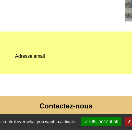
Adresse email
-
Contactez-nous
Commune de Thénezay
 control over what you want to activate
OK, accept all
28 Place de l'Hôtel de Ville