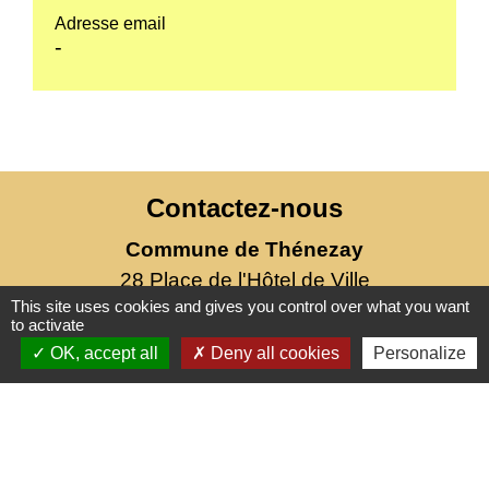
Adresse email
-
Contactez-nous
Commune de Thénezay
28 Place de l'Hôtel de Ville
This site uses cookies and gives you control over what you want
79390 Thénezay - FRANCE
to activate
+33 5 49 63 00 20
OK, accept all
Deny all cookies
Personalize
Mentions légales
-
Politique de confidentialité
-
Accessibilité
-
Plan du site
-