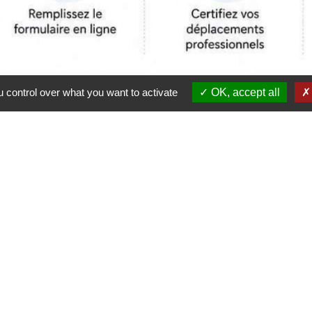
 control over what you want to activate
OK, accept all
Contactez-nous
Commune de Thénezay